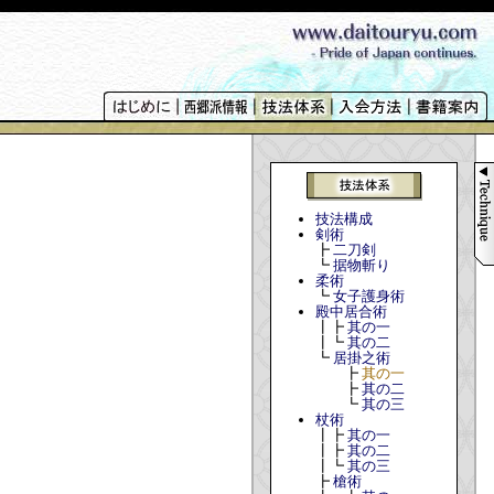
技法構成
剣術
┣
二刀剣
┗
据物斬り
柔術
┗
女子護身術
殿中居合術
┃┣
其の一
┃┗
其の二
┗
居掛之術
┣
其の一
┣
其の二
┗
其の三
杖術
┃┣
其の一
┃┣
其の二
┃┗
其の三
┣
槍術