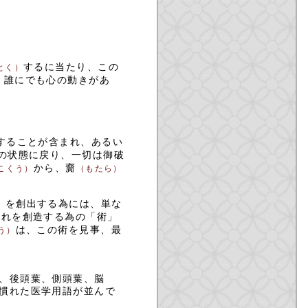
するに当たり、この
とく）
、誰にでも心の動きがあ
することが含まれ、あるい
の状態に戻り、一切は御破
から、齎
こくう）
（もたら）
」を創出する為には、単な
それを創造する為の「術」
は、この術を見事、最
う）
、後頭葉、側頭葉、脳
慣れた医学用語が並んで