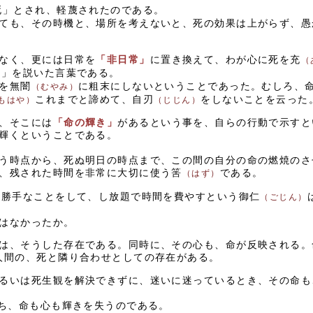
死」とされ、軽蔑されたのである。
ても、その時機と、場所を考えないと、死の効果は上がらず、愚
なく、更には日常を
「非日常」
に置き換えて、わが心に死を充
（
悟」を説いた言葉である。
を無闇
に粗末にしないということであった。むしろ、
（むやみ）
これまでと諦めて、自刃
をしないことを云った
もはや）
（じじん）
、そこには
「命の輝き」
があるという事を、自らの行動で示すと
輝くということである。
う時点から、死ぬ明日の時点まで、この間の自分の命の燃焼のさ
、残された時間を非常に大切に使う筈
である。
（はず）
き勝手なことをして、し放題で時間を費やすという御仁
（ごじん）
はなかったか。
は、そうした存在である。同時に、その心も、命が反映される。
人間の、死と隣り合わせとしての存在がある。
るいは死生観を解決できずに、迷いに迷っているとき、その命も
ち、命も心も輝きを失うのである。