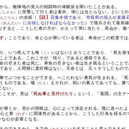
から、敵陣地の突入の戦闘時の体験談を聞いたことがある。
に突撃して行く者は案外、弾には当たらない」というの
むしゃら）
の赤紙
（
【註】
召集令状であり、市役所の役人が直接
んごりん）
に出頭しなければならなかった）
で徴兵されて最前
（れんたい）
りすると、こうした者の方が、かえって弾に当たり、死ぬか、傷
す」
ことであり、命と心が輝いている者は、寿命がこの程度では
り、いつ死んでも悔
いはないと云うことであり、「死を致
（く）
ことである。これこそが「悟り」であると感得できる。
命の尽きた者は死に、寿命の尽きない者は生き残るということで
であり、人間側に選択権はない。天命とは、元々そうしたもので
胸でぶつかることができる。へこたれない勇気が生まれる。「死
くものである。喩
えそれが、戦いの素人であっても、勝
（たと）
てない。
とこそが、実は
「死ぬ事と見付けたり」
という、『葉隠』の主テ
が輝くか、否かの明暗は、心によって決定される。既に述べたよ
、心と業
に関連性があることから、こうした行為を採るの
（わざ）
かな心が必要となる。
るのであるから、太刀合
いをすることも度々であるが
（たちあ）