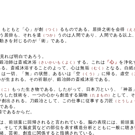
、もともと「心」が創
るものである。居掛之術を会得
（つく）
（え
う居掛も、それを遣
うのは人間であり、人間である以上
（つか）
動きを封じるのが「術」である。
見れば明白であろう。
鍛冶師は斎戒沐浴
する。これは
「心」
を浄化
（さいかいもくよく）
ある。斎戒沐浴することのよって、心は無垢
となる。白紙
（むく）
は一切、「無」の状態、あるいは「空
」に帰る。虚空
）
（くう）
（
のが生まれる。その祈願が、鍛冶師の斎戒沐浴である。
もった生き物である。したがって、日本刀という、「神器
（こ）
うした技術を、一つの心から創造する賜物
として、
（たまもの）
が創出される。刀鍛冶として、この仕事に従事する刀匠
（とうしょ
である。
源であるからだ。
は、前頭葉に回帰されると言われている。脳の表現には、前頭葉
、そして大脳皮質などの部位を表す構造分析とともに一般に聴き
緒、芸術、創造に関係すると指摘されている。