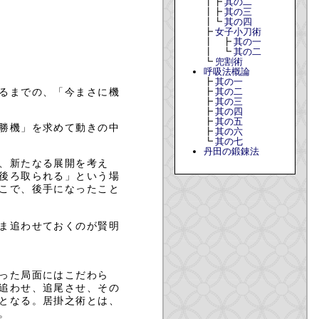
┃┣
其の二
┃┣
其の三
┃┗
其の四
┣
女子小刀術
┃ ┣
其の一
┃ ┗
其の二
┗
兜割術
呼吸法概論
┣
其の一
るまでの、「今まさに機
┣
其の二
┣
其の三
┣
其の四
┣
其の五
勝機」を求めて動きの中
┣
其の六
┗
其の七
丹田の鍛錬法
、新たなる展開を考え
後ろ取られる」という場
こで、後手になったこと
ま追わせておくのが賢明
った局面にはこだわら
追わせ、追尾させ、その
となる。居掛之術とは、
。