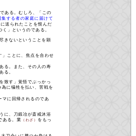
である。むしろ、「この
召集する者の家庭に届けて
線に送られたことを恨んだ
つく」というのである。
尽きないということを顕
す」ことに、焦点を合わせ
ある。また、その人の寿
ある。
を致す」覚悟でぶっかっ
つ為に犠牲を払い、苦戦を
ーマに回帰されるのであ
うに、刀鍛冶が斎戒沐浴
である。業
をもっ
（わざ）
、太刀合いに勝つか負ける