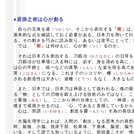
●居掛之術は心が創る
自らの五体を遣
い、そこから表出する
「術」
は
（つか）
基本的な点を確認しておく必要がある。日本刀を用いて行
る。その動きを巧みに読み取り、あるいは逆手にとって、
では、
「術」
は何ゆえに、心が創
るのか。
（つく）
それは日本刀を創出する、刀鍛冶
の日常を
（かたなかじ）
刀鍛冶が仕事場に入る時には、必ず、身を清める為に、
は心の平静と、統一などの真摯
な姿を得る為で
（しんし）
算
になる。これまでのシコリや、柵
（ごはさん）
（しがらみ
される創造性は大きい。途轍
もなく、大きなも
（とてつ）
また、日本では、日本刀は神器として扱われる。魂の籠
る「物」としての刃物を鍛え上げる技術のみではなく、こ
と看做
し、ここから神の分身としての、「神器」
（みな）
後まで成就させるのは、「心」であると直感しているから
心は、所謂
、創造を齎
す為の発信
（いわゆる）
（もたら）
大脳生理学によれば、人間の「創出」なる思考力の発想
幹、延髄、小脳、視床下部、松果体、下垂体、脳室、脳弓
いる。そして誰でも知っているように、前頭葉こそが、情