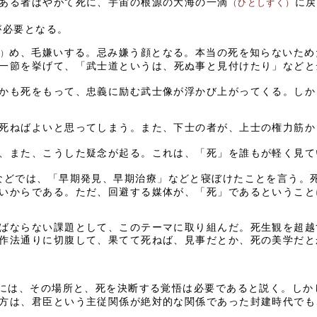
ある者はやがて死に、宇宙の根源の大海の一滴
に戻
（ひとしずく）
が必要となる。
め、毛嫌いする。忌み嫌う顔となる。本当の死を知らないため
）
一節を挙げて、「武士道というは、死ぬ事と見付けたり」などと
かも死をもって、忠義に励む武士像が浮かび上がってくる。しか
死ねばよいと思ってしまう。また、下士の者が、上士の権力筋か
、また、こうした疑念が起る。これは、「死」を誰もが軽く見て
などでは、「早期発見、早期治療」などと寝ぼけたことを言う。
いからである。ただ、回避する媒体が、「死」であるということ
ばならない課題として、このテーマに取り組んだ。死生観を超越
作法通りに切腹して、果てて死ねば、見事だとか、死の美学だと
には、その場所と、死を決断する覚悟は必要であると説く。しか
方は、君臣という主従関係が絶対的な関係であった封建時代でも