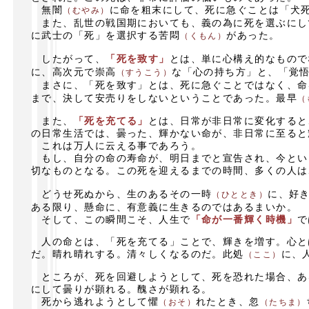
無闇
に命を粗末にして、死に急ぐことは「犬
（むやみ）
また、乱世の戦国期においても、義の為に死を選ぶにし
に武士の「死」を選択する苦悶
があった。
（くもん）
したがって、
「死を致す」
とは、単に心構え的なもので
に、高次元で崇高
な「心の持ち方」と、「覚
（すうこう）
まさに、「死を致す」とは、死に急ぐことではなく、命
まで、決して安売りをしないということであった。最早
（
また、
「死を充てる」
とは、日常が非日常に変化すると
の日常生活では、曇った、輝かない命が、非日常に至ると
これは万人に云える事であろう。
もし、自分の命の寿命が、明日までと宣告され、今とい
切なものとなる。この死を迎えるまでの時間、多くの人は
どうせ死ぬから、生のあるその一時
に、好
（ひととき）
ある限り、懸命に、有意義に生きるのではあるまいか。
そして、この瞬間こそ、人生で
「命が一番輝く時機」
で
人の命とは、「死を充てる」ことで、輝きを増す。心と
だ。晴れ晴れする。清々しくなるのだ。此処
に、
（ここ）
ところが、死を回避しようとして、死を恐れた場合、あ
にして曇りが顕れる。醜さが顕れる。
死から逃れようとして懼
れたとき、忽
（おそ）
（たちま）