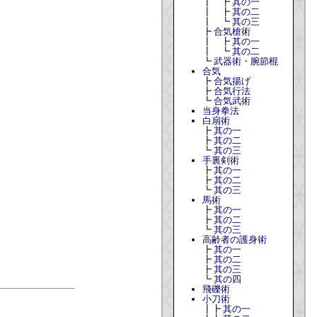
┃ ┣
其の一
┃ ┣
其の二
┃ ┗
其の三
┣
合気槍術
┃ ┣
其の一
┃ ┗
其の二
┗
武器術・腕節棍
合気
┣
合気揚げ
┣
合気行法
┗
合気武術
当身拳法
白扇術
┣
其の一
┣
其の二
┗
其の三
手裏剣術
┣
其の一
┣
其の二
┗
其の三
馬術
┣
其の一
┣
其の二
┗
其の三
高齢者の護身術
┣
其の一
┣
其の二
┣
其の三
┗
其の四
飛礫術
小刀術
┃┣
其の一