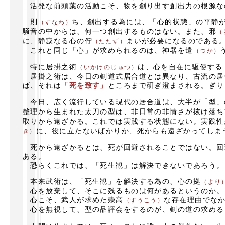
活発な前頭葉の活動こそ、物を創り出す創出力の根源な
則
ち、創出する為には、「心的状態」の平静
（すなわ）
騒音の中からは、何一つ創出するものはない。また、邪
（
に、静寂なる心の佇
まいが必要になるのである
（たたず）
これと同じ「心」が求められるのは、神器を遣
（つか）
特に居掛之術
は、心を自在に駆使する
（いかけのじゅつ）
居掛之術は、今日の剣道式居合道とは異なり、古流の居
ば、それは
「死を致す」
ところまで研ぎ澄まされる。ぎり
今日、広く流行している現代の居合道は、大半が「型」
整理から生まれた太刀の型は、非日常の非情さが抜け落ち
取りから遠ざかる。これでは実践する状態にない。実践性
に、役に立たないばかりか、死からも遠ざかってしま
き）
死から遠ざかるとは、死が回避されることではない。回
ある。
恐らくこれでは、「死生観」は解決できないであろう。
本来武術は、「死生観」を解決する為の、心の拠
（より
心を放棄して、そこに残るものは何があるというのか。
心こそ、武人が求めた崇高
な存在理由でな
（すうこう）
心を無視して、型の品評会をするのが、剣の道の求める