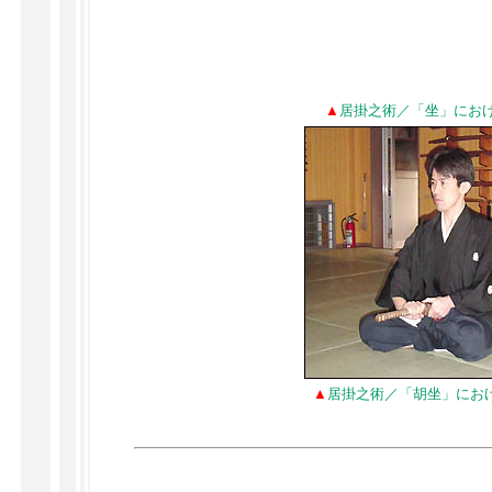
▲
居掛之術／「坐」にお
▲
居掛之術／「胡坐」にお