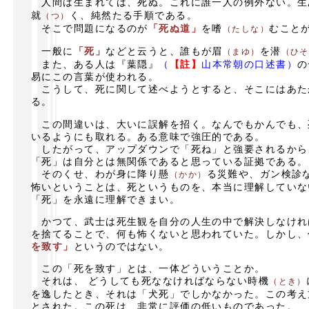
人間は生まれては、死ぬ。これに誰一人の例外ない。生
就
く、純然たる手順である。
（つ）
そこで問題になるのが
「死ぬ道」
を嗜
むこと
（たしな）
一般に
「死」
などと云うと、誰もが眉
を潜
（まゆ）
（ひそ
また、ある人は『葉隠』
（
【註】
山本常朝の口述書）
の
易にこの言葉が使われる。
こうして、死に関して述べようとすると、そこにはあた
る。
この間違いは、大いに誤解を招く。なんでもかんでも、
いるようにも取れる。ある意味で強圧的である。
したがって、アップダウンで「死ね」と強要されるから
「死」は自分とは無関係であると思っている証拠である。
そのくせ、わが身に降り懸
る災難や、ガン検診
（かか）
怖いということは、死というものを、本当に理解していな
「死」を永遠に理解できまい。
かつて、武士は死生観を自分の人生の中で解決しなけれ
を捨てることで、何も怖くないと思われていた。しかし、
を致す」
というのではない。
この「死を致す」とは、一体どういうことか。
それは、 どうしても死ななければならない時機
（とき）
を逸したとき、それは「犬死」でしかなかった。この考え
とされた。この死は、非常に評価の低いものであった。