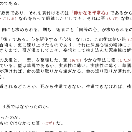
のである。
が必要であり、それを裏付けるのは
「静かなる平常心」
であるか
な心をもって鍛錬したとしても、それは歪
な物
とこしま）
（いび）
。
う側にも求められる。則ち、術者にも「同等の心」が求められる
「術」である。心を駆使する「心法」なしに、この術は使い熟
（
合術を、更に練り上げたものであり、それは深層心理の精神にま
ぎりまで、研ぎ澄ましてこそ、妄想として抱え込んだ死生観は解
の反復と、「型」を整理した、艶
やかな華法に随
（あで）
（したが
ている。型は華麗であるが、実践性に薄い。実践性に薄く、華麗
が薄ければ、命の遣り取りから遠ざかる。命の遣り取りが薄れれ
う。
避されるどころか、死から生還できない。生還できなければ、残
り所ではなかったのか。
）
かったのか。
ものではなかった筈
だ。
（はず）