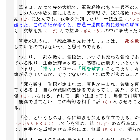
筆者は、かつて先の大戦で、軍隊経験のある一兵卒の人
この人の体験の言によると、「突撃戦で、我武者羅
（が
期
に及んでも、戦争を批判したり、一銭五厘
（ご）
（いっせ
廻った。この赤紙が着くと、普通一週間以内に最寄の聯隊
り、突撃を拒
んで塹壕
の中に居残った
（こば）
（ざんごう）
筆者が思うに、「死ぬ事と見付けたり」とは、
「死を致
しているのではないか、と思うのである。
つまり、「死を致す」覚悟は、いつでも死ねる覚悟であ
ている限り、生命は輝きを増し、感嘆には潰えないという
つまり、
「悟り」
イコール
「死を致す」
ことであり、寿
命が尽きているか、そうでないか、それは天が決めること
「死を致す」覚悟が定まれば、度胸が生まれ、苦難を度
てくる者は、自らが戦闘の熟練者であっても、案外手を焼
強
いられる。そして、勝つは勝っても、無傷では勝
（し）
無傷で勝てない、この苦戦を相手に舐
めさせるこ
（な）
る。
「心」というものは、命に輝きを加える存在である。命
して心を清め、鎮
める行為は
（さいかいもくよく）
（しず）
て、何事かを成就させる場合には、無垢
で、清ら
（むく）
例えば、一人の剣士が居たとしよう。剣士は、剣に生き