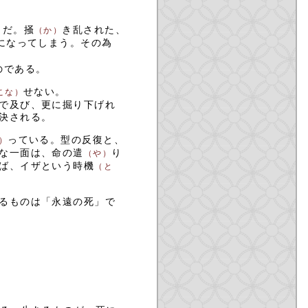
らだ。掻
き乱された、
（か）
になってしまう。その為
のである。
せない。
こな）
で及び、更に掘り下げれ
決される。
っている。型の反復と、
）
な一面は、命の遣
り
（や）
ば、イザという時機
（と
るものは「永遠の死」で