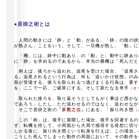
●居掛之術とは
人間の動きには「静」と「動」がある。「静」の陰の状
が熟さん」ことをいう。そして、一旦機が熟し、「動」に
「機」には、静中に動あり、の「動」と、動中に静あり
に「静」を求めるのであるから、本当の勝機は「死んだと
例えば、後ろから追われ、追尾を受けた場合、「追尾さ
る。追尾されるという行為は、何も「追いかけ状態」のみ
面が登場する。後ろを取られるつ逃げまくる行為は、要す
を、ここで一応、ご破算にする。そして新たなる奇手
（き
取られた後ろを、取り返そうとしてもがく事ほど愚かな
であろう。したし、ただ追わせるのではなく、追わせなが
そこで居掛之術の
「多数之位」
にある、「振り向き態
（
この「術」は、後手に展開した場合、後手を回避するの
ず、転機を持して、小局面から大局で感得する発想に切り
しかる後に、振り向き態という転身を行えば、この場合、
こうした死んでしまった動作の局面において、その動作を