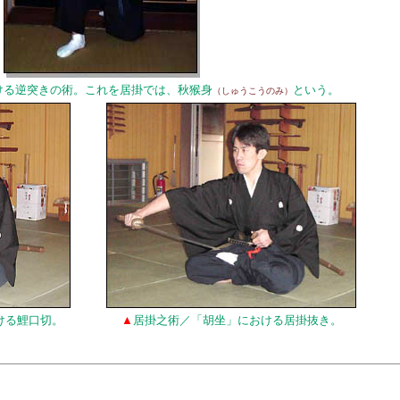
ける逆突きの術。これを居掛では、秋猴身
という。
（しゅうこうのみ）
ける鯉口切。
▲
居掛之術／「胡坐」における居掛抜き。