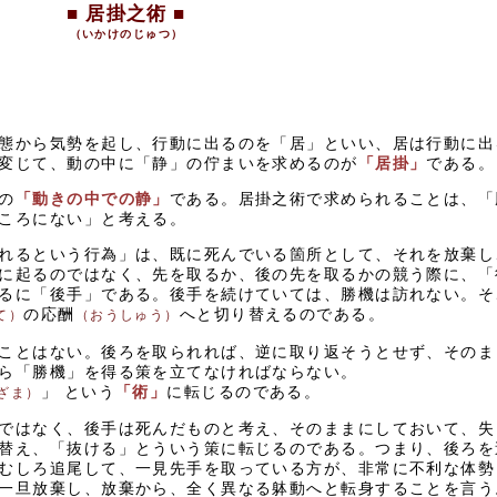
■
居掛之術
■
（いかけのじゅつ）
態から気勢を起し、行動に出るのを「居」といい、居は行動に出
変じて、動の中に「静」の佇まいを求めるのが
「居掛」
である。
の
「動きの中での静」
である。居掛之術で求められることは、「
ころにない」と考える。
れるという行為」は、既に死んでいる箇所として、それを放棄し
に起るのではなく、先を取るか、後の先を取るかの競う際に、「
るに「後手」である。後手を続けていては、勝機は訪れない。そ
の応酬
へと切り替えるのである。
て）
（おうしゅう）
ことはない。後ろを取られれば、逆に取り返そうとせず、そのま
ら「勝機」を得る策を立てなければならない。
」 という
「術」
に転じるのである。
ざま）
ではなく、後手は死んだものと考え、そのままにしておいて、失
替え、「抜ける」とういう策に転じるのである。つまり、後ろを
むしろ追尾して、一見先手を取っている方が、非常に不利な体勢
一旦放棄し、放棄から、全く異なる躰動へと転身することを言う