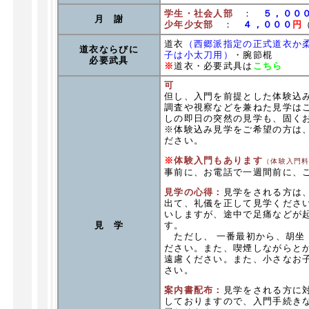
学生・社会人部
：
５，００
月 謝
少年少女部
：
４，０００
円
道衣
（西郷派指定の正式道衣か
道衣ならびに
子は小太刀用）
・腕節棍
必要武具
※
道衣・必要武具は
こちら
可
但し、入門を前提とした体験込
調査や視察などを兼ねた見学は
しの即日の突然の見学も、固く
※体験込み見学をご希望の方は
ださい。
※
体験入門もあります
（体験入門
事前に、お電話で一週間前に、
見学の心得：
見学をされる方は
出て、礼儀を正して見学くださ
いしますが、途中で足痛などが
す。
見 学
ただし、 一番最初から、胡坐
ださい。また、喫煙しながらと
遠慮ください。また、小さなお
さい。
案内書配布：
見学をされる方に
しておりますので、入門手続き