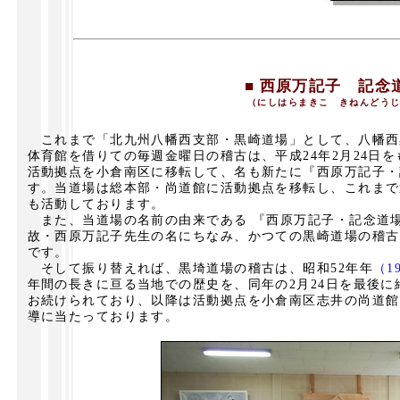
■
西原万記子 記念
（にしはらまきこ きねんどう
これまで「北九州八幡西支部・黒崎道場」として、八幡西
体育館を借りての毎週金曜日の稽古は、平成24年2月24日
活動拠点を小倉南区に移転して、名も新たに『西原万記子・
す。当道場は総本部・尚道館に活動拠点を移転し、これまで
も活動しております。
また、当道場の名前の由来である 『西原万記子・記念道場』
故・西原万記子先生の名にちなみ、かつての黒崎道場の稽古
です。
そして振り替えれば、黒埼道場の稽古は、昭和52年年
（1
年間の長きに亘る当地での歴史を、同年の2月24日を最後
お続けられており、以降は活動拠点を小倉南区志井の尚道館
導に当たっております。