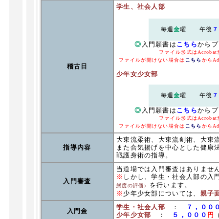
学生、社会人部
毎週
金
曜 午後
７
◎
入門願書は
こちら
からプ
ファイル形式はAcrobat
ファイルが開けない場合は
こちら
からA
稽古日
少年女少女部
毎週
金
曜 午後
７
◎
入門願書は
こちら
からプ
ファイル形式はAcrobat
ファイルが開けない場合は
こちら
からA
大東流柔術、大東流剣術、大東
指導内容
また合気揚げを中心とした健康
戦護身術の指導。
当道場では入門審査はありませ
※
しかし、学生・社会人部の入
入門審査
を行います。
態度の評価）
※
少年少女部については、
親子
学生・社会人部
：
７，００
入門金
少年少女部
：
５，０００
円