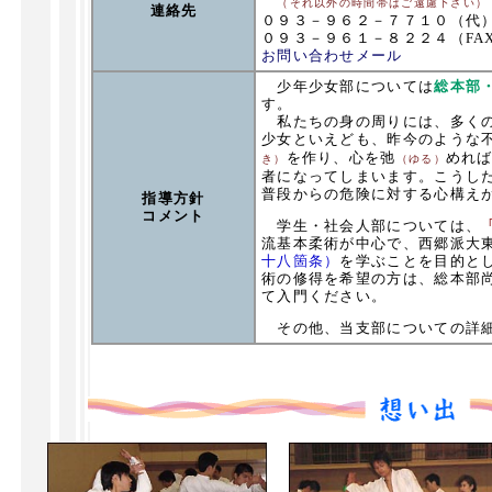
（それ以外の時間帯はご遠慮下さい）
連絡先
０９３－９６２－７７１０（代
０９３－９６１－８２２４（FA
お問い合わせメール
少年少女部については
総本部
す。
私たちの身の周りには、多くの
少女といえども、昨今のような
を作り、心を弛
めれば
き）
（ゆる）
者になってしまいます。こうし
普段からの危険に対する心構え
指導方針
コメント
学生・社会人部については、
流基本柔術が中心で、西郷派大
十八箇条）
を学ぶことを目的と
術の修得を希望の方は、総本部
て入門ください。
その他、当支部についての詳