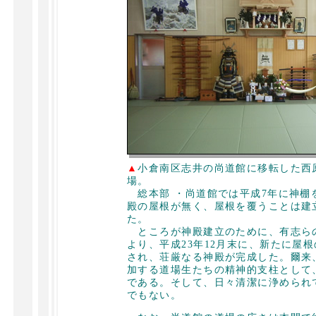
▲
小倉南区志井の尚道館に移転した西
場。
総本部 ・尚道館では平成7年に神棚
殿の屋根が無く、屋根を覆うことは建
た。
ところが神殿建立のために、有志ら
より、平成23年12月末に、新たに屋
され、荘厳なる神殿が完成した。爾来
加する道場生たちの精神的支柱として
である。そして、日々清潔に浄められ
でもない。