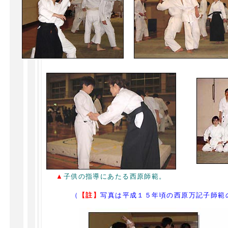
▲
子供の指導にあたる西原師範。
（
【註】
写真は平成１５年頃の西原万記子師範