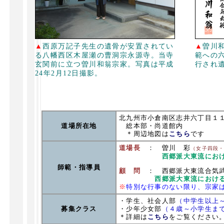
▲
西原万記子先生の遺骨が安置されてい
▲
曽川
る八幡西区木屋瀬の曹洞宗永源寺。当寺
範への六
玄関前に立つ曽川和翁宗家。写真は平成
行され
24年2月12日撮影。
北九州市小倉南区志井六丁目１
道場所在地
総本部・尚道館内
＊周辺地図は
こちら
です
道場長
： 曽川 彩
（女子四段
西郷派大東流にお
師範・指導員
顧 問
： 西郷派大東流合気武
西郷派大東流におけ
※
特別な行事のない限り、宗家
・学生、社会人部
（中学生以上
募集クラス
・少年少女部
（４歳～小学生ま
＊詳細は
こちら
をご覧ください