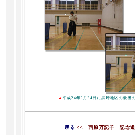
▲
平成24年2月24日に黒崎地区の最後
戻る
<< 西原万記子 記念道