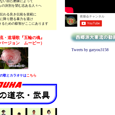
ない自己磨錬によって
らの決別を望む志ある人々へ
伝わる良き伝統を規範に
に降り懸る暴力を退け
きるための叡智がここにあります
流・道場歌『五輪の魂』
バージョン ムービー）
Tweets by garyou3158
の歌とカラオケは
こちら