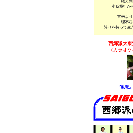
絶え間
小我横行か
古来より
理不尽
誇りを持って生
西郷派大東
（カラオケ
『臥竜』