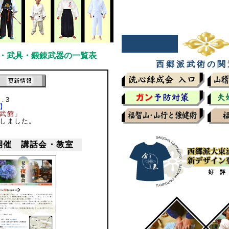
・武具・鍛錬武器の一覧表
西 郷 派 武 術 の 関
.３
】
武館」
しました。
開催 講話会・教室