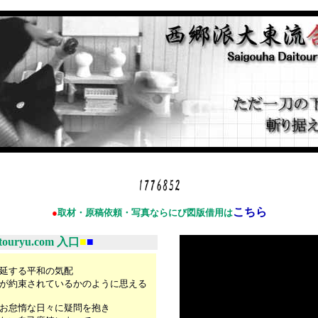
こちら
●
取材・原稿依頼・写真ならにび図版借用は
itouryu.com 入口
■
■
延する平和の気配
が約束されているかのように思える
お怠惰な日々に疑問を抱き