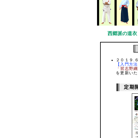
西郷派の道衣
２０１９.６
【入門方法
「習志野綱
を更新いた
定期