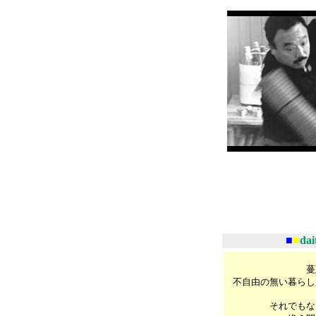
■
■
da
蔓
不自由の無い暮らし
それでもな